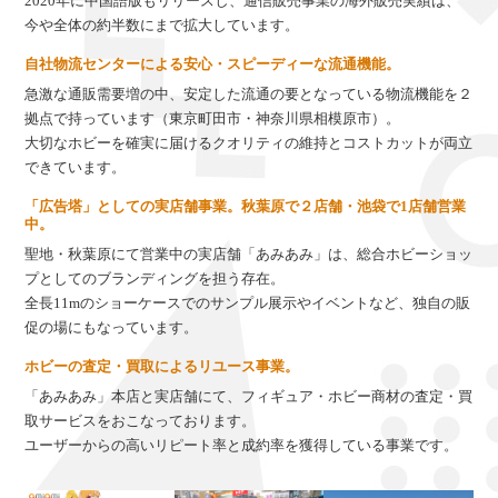
2020年に中国語版もリリースし、通信販売事業の海外販売実績は、
今や全体の約半数にまで拡大しています。
自社物流センターによる安心・スピーディーな流通機能。
急激な通販需要増の中、安定した流通の要となっている物流機能を２
拠点で持っています（東京町田市・神奈川県相模原市）。
大切なホビーを確実に届けるクオリティの維持とコストカットが両立
できています。
「広告塔」としての実店舗事業。秋葉原で２店舗・池袋で1店舗営業
中。
聖地・秋葉原にて営業中の実店舗「あみあみ」は、総合ホビーショッ
プとしてのブランディングを担う存在。
全長11mのショーケースでのサンプル展示やイベントなど、独自の販
促の場にもなっています。
ホビーの査定・買取によるリユース事業。
「あみあみ」本店と実店舗にて、フィギュア・ホビー商材の査定・買
取サービスをおこなっております。
ユーザーからの高いリピート率と成約率を獲得している事業です。