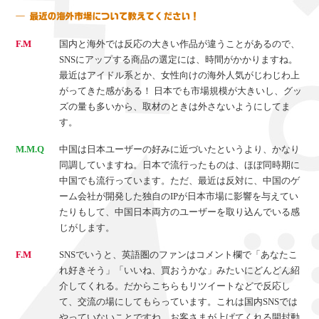
F.M
国内と海外では反応の大きい作品が違うことがあるので、
SNSにアップする商品の選定には、時間がかかりますね。
最近はアイドル系とか、女性向けの海外人気がじわじわ上
がってきた感がある！ 日本でも市場規模が大きいし、グッ
ズの量も多いから、取材のときは外さないようにしてま
す。
M.M.Q
中国は日本ユーザーの好みに近づいたというより、かなり
同調していますね。日本で流行ったものは、ほぼ同時期に
中国でも流行っています。ただ、最近は反対に、中国のゲ
ーム会社が開発した独自のIPが日本市場に影響を与えてい
たりもして、中国日本両方のユーザーを取り込んでいる感
じがします。
F.M
SNSでいうと、英語圏のファンはコメント欄で「あなたこ
れ好きそう」「いいね、買おうかな」みたいにどんどん紹
介してくれる。だからこちらもリツイートなどで反応し
て、交流の場にしてもらっています。これは国内SNSでは
やっていないことですね。お客さまが上げてくれる開封動