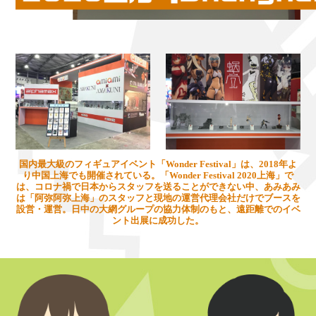
国内最大級のフィギュアイベント「Wonder Festival」は、2018年よ
り中国上海でも開催されている。「Wonder Festival 2020上海」で
は、コロナ禍で日本からスタッフを送ることができない中、あみあみ
は「阿弥阿弥上海」のスタッフと現地の運営代理会社だけでブースを
設営・運営。日中の大網グループの協力体制のもと、遠距離でのイベ
ント出展に成功した。