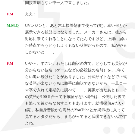
間接着剤もない中一人で直しました。
F.M
ええ！
M.M.Q
UVレジンと、あと木工接着剤まで使って(笑)。幸い何とか
展示できる状態にはなりました。メーカーさんは、後から
対応に来てくれることになってたんですけど、上海に届い
た時点でもうどうしようもない状態だったので、私がやる
しかないと……。
F.M
いや～、すごい。わたしは翻訳の方で、どうしても英訳が
分からない技名（ゲームなどの必殺技の名前）を、1年く
らい追い続けたことがありました。公式サイトなどで正式
な英語が出ないうちは勝手に翻訳できないから、一旦ロー
マ字で入れて定期的に調べて……。英訳が出たあとも、そ
の英語が100％合ってる確証がない場合は、公開した後で
も追って後からなおすこともあります。結構探偵みたい
(笑)。私自身普段から海外のYouTubeとか掲示板に入って
見てるオタクだから、まちがってると我慢できないんです
よね。