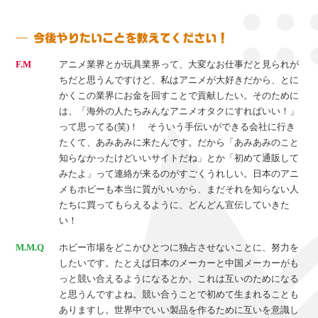
F.M
アニメ業界とか玩具業界って、大変なお仕事だと見られが
ちだと思うんですけど、私はアニメが大好きだから、とに
かくこの業界にお金を回すことで貢献したい。そのために
は、「海外の人たちみんなアニメオタクにすればいい！」
って思ってる(笑)！ そういう手伝いができる会社に行き
たくて、あみあみに来たんです。だから「あみあみのこと
知らなかったけどいいサイトだね」とか「初めて通販して
みたよ」って連絡が来るのがすごくうれしい。日本のアニ
メもホビーも本当に質がいいから、まだそれを知らない人
たちに買ってもらえるように、どんどん宣伝していきた
い！
M.M.Q
ホビー市場をどこかひとつに独占させないことに、努力を
したいです。たとえば日本のメーカーと中国メーカーがも
っと競い合えるようになるとか。これは互いのためになる
と思うんですよね。競い合うことで初めて生まれることも
ありますし。世界中でいい製品を作るために互いを意識し