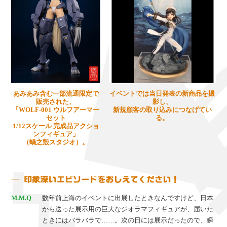
あみあみ含む一部流通限定で
イベントでは当日発表の新商品を撮
販売された、
影し、
「WOLF-001 ウルフアーマー
新規顧客の取り込みにつなげてい
セット
る。
1/12スケール 完成品アクショ
ンフィギュア」
（蝸之殼スタジオ）。
M.M.Q
数年前上海のイベントに出展したときなんですけど、日本
から送った展示用の巨大なジオラマフィギュアが、届いた
ときにはバラバラで……。次の日には展示だったので、瞬